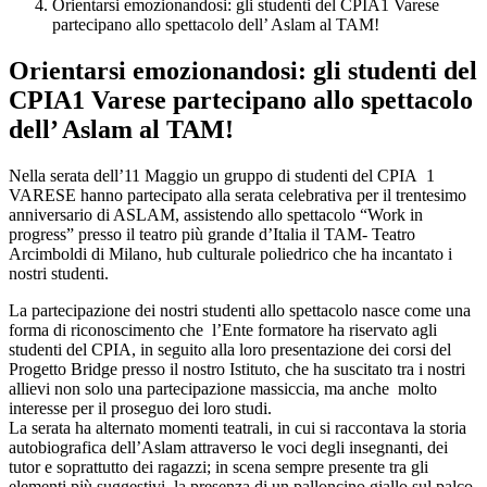
Orientarsi emozionandosi: gli studenti del CPIA1 Varese
partecipano allo spettacolo dell’ Aslam al TAM!
Orientarsi emozionandosi: gli studenti del
CPIA1 Varese partecipano allo spettacolo
dell’ Aslam al TAM!
Nella serata dell’11 Maggio un gruppo di studenti del CPIA 1
VARESE hanno partecipato alla serata celebrativa per il trentesimo
anniversario di ASLAM, assistendo allo spettacolo “Work in
progress” presso il teatro più grande d’Italia il TAM- Teatro
Arcimboldi di Milano, hub culturale poliedrico che ha incantato i
nostri studenti.
La partecipazione dei nostri studenti allo spettacolo nasce come una
forma di riconoscimento che l’Ente formatore ha riservato agli
studenti del CPIA, in seguito alla loro presentazione dei corsi del
Progetto Bridge presso il nostro Istituto, che ha suscitato tra i nostri
allievi non solo una partecipazione massiccia, ma anche molto
interesse per il proseguo dei loro studi.
La serata ha alternato momenti teatrali, in cui si raccontava la storia
autobiografica dell’Aslam attraverso le voci degli insegnanti, dei
tutor e soprattutto dei ragazzi; in scena sempre presente tra gli
elementi più suggestivi, la presenza di un palloncino giallo sul palco