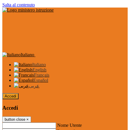
Salta al contenuto
Italiano
Italiano
English
Français
Español
عربى
Accedi
Accedi
button close
×
Nome Utente