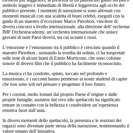
simbolo leggero e immediato di libertà e leggerezza agli occhi del
pubblico presente. I momenti di narrazione si sono alternati con
momenti musicali con una scaletta di brani celebri, eseguiti con la
guida di un maestro d’eccezione Marco Pierobon, vincitore di
diversi concorsi a livello internazionale, alla direzione dell’ orchestar
IMF Orchestracademy, un’orchestra internazionale che unisce
giovani di tanti Paesi diversi, tra cui ucraini e russi.
L’emozione e l’entusiasmo tra il pubblico è cresciuto quando il
maestro Pierobon , suonando la tromba da solista, ci ha trasportati
sulle note di alcuni brani di Ennio Morricone, che sono colonne
sonore di diversi film che il pubblico ha facilmente riconosciuto.
La musica ci ha condotto, spinto, toccato nel profondo e
emozionato, e i racconti hanno permesso ai nostri studenti di capire
che non sono soli nel pensare e progettare il loro futuro.
Per i corsisti, molto lontani dal proprio Paese d’origine e dalle
proprie famiglie, assistere dal vivo allo spettacolo ha significato
entrare in contatto con la bellezza e condividere un’esperienza
emotiva fuori dall’aula.
In diversi momenti dello spettacolo, la presenza e le reazioni dei
ragazzi sono diventate parte stessa della narrazione, testimoniando il
valore umano dell’iniziativa.