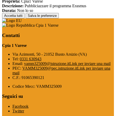
Proprieta:
Cpia1 Varese
Descrizione:
Pubbliciazzare il programma Erasmus
Durata:
Non lo so
Accetta tutti
Salva le preferenze
Cpia 1 Varese
Contatti
Cpia 1 Varese
Via Azimonti, 50 - 21052 Busto Arsizio (VA)
Tel:
0331 630943
Email:
vamm325009@istruzione.it
Link per inviare una mail
PEC:
VAMM325009@pec.istruzione.it
Link per inviare una
mail
C.F.: 91065390121
Codice Mecc: VAMM325009
Seguici su
Facebook
Twitter