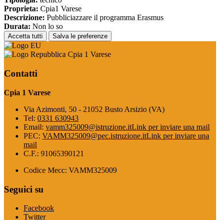
Proprieta:
Cpia1 Varese
Descrizione:
Pubbliciazzare il programma Erasmus
Durata:
Non lo so
Accetta tutti
Salva le preferenze
Cpia 1 Varese
Contatti
Cpia 1 Varese
Via Azimonti, 50 - 21052 Busto Arsizio (VA)
Tel:
0331 630943
Email:
vamm325009@istruzione.it
Link per inviare una mail
PEC:
VAMM325009@pec.istruzione.it
Link per inviare una
mail
C.F.: 91065390121
Codice Mecc: VAMM325009
Seguici su
Facebook
Twitter