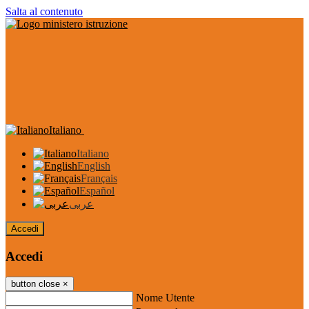
Salta al contenuto
Italiano
Italiano
English
Français
Español
عربى
Accedi
Accedi
button close
×
Nome Utente