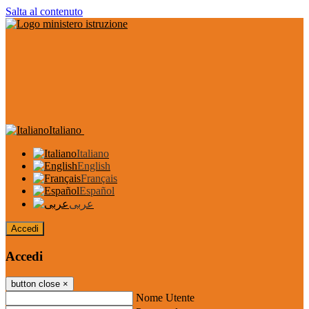
Salta al contenuto
Italiano
Italiano
English
Français
Español
عربى
Accedi
Accedi
button close
×
Nome Utente