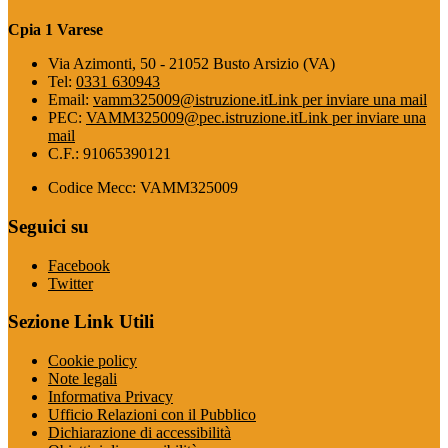
Cpia 1 Varese
Via Azimonti, 50 - 21052 Busto Arsizio (VA)
Tel:
0331 630943
Email:
vamm325009@istruzione.it
Link per inviare una mail
PEC:
VAMM325009@pec.istruzione.it
Link per inviare una
mail
C.F.: 91065390121
Codice Mecc: VAMM325009
Seguici su
Facebook
Twitter
Sezione Link Utili
Cookie policy
Note legali
Informativa Privacy
Ufficio Relazioni con il Pubblico
Dichiarazione di accessibilità