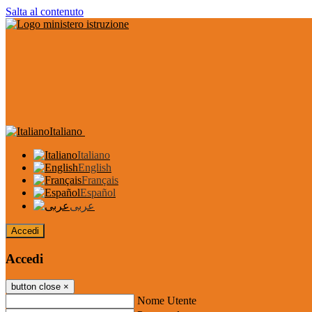
Salta al contenuto
Italiano
Italiano
English
Français
Español
عربى
Accedi
Accedi
button close
×
Nome Utente