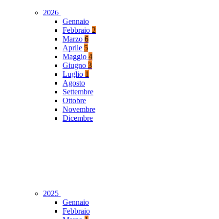
2026
Gennaio
Febbraio
2
Marzo
6
Aprile
5
Maggio
4
Giugno
3
Luglio
1
Agosto
Settembre
Ottobre
Novembre
Dicembre
2025
Gennaio
Febbraio