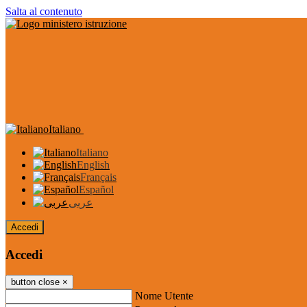
Salta al contenuto
Italiano
Italiano
English
Français
Español
عربى
Accedi
Accedi
button close
×
Nome Utente