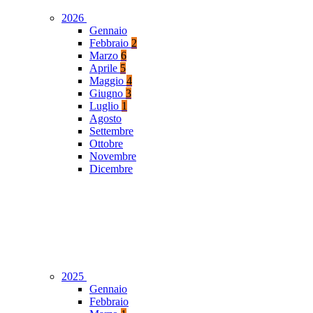
2026
Gennaio
Febbraio
2
Marzo
6
Aprile
5
Maggio
4
Giugno
3
Luglio
1
Agosto
Settembre
Ottobre
Novembre
Dicembre
2025
Gennaio
Febbraio