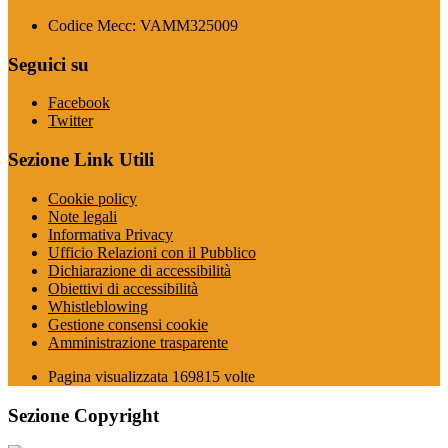
Codice Mecc: VAMM325009
Seguici su
Facebook
Twitter
Sezione Link Utili
Cookie policy
Note legali
Informativa Privacy
Ufficio Relazioni con il Pubblico
Dichiarazione di accessibilità
Obiettivi di accessibilità
Whistleblowing
Gestione consensi cookie
Amministrazione trasparente
Pagina visualizzata
169815
volte
Sezione Copyright