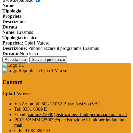
www.neptube.io
Nome
Tipologia
Proprieta
Descrizione
Durata
Nome:
Erasmus
Tipologia:
tecnico
Proprieta:
Cpia1 Varese
Descrizione:
Pubbliciazzare il programma Erasmus
Durata:
Non lo so
Accetta tutti
Salva le preferenze
Cpia 1 Varese
Contatti
Cpia 1 Varese
Via Azimonti, 50 - 21052 Busto Arsizio (VA)
Tel:
0331 630943
Email:
vamm325009@istruzione.it
Link per inviare una mail
PEC:
VAMM325009@pec.istruzione.it
Link per inviare una
mail
C.F.: 91065390121