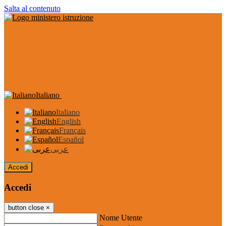
Salta al contenuto
Italiano
Italiano
English
Français
Español
عربى
Accedi
Accedi
button close
×
Nome Utente